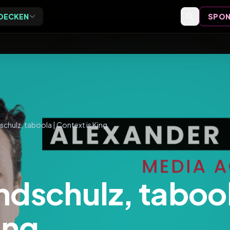
DECKEN
SPON
Exclusive
Events
ive Vor-Ort-Events für
Event-Bewertungen,
eider
Formate und Einordnung
Speaker
Speaker-Profile und Archiv
chulz, taboola | Context is King
Videos
Vorträge, Tutorials und Archiv
ndschulz, taboo
ing