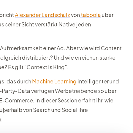
pricht
Alexander Landschulz
von
taboola
über
s seiner Sicht verstärkt Native jeden
ie Aufmerksamkeit einer Ad. Aber wie wird Content
lgreich distribuiert? Und wie erreichen starke
 Es gilt "Context is King".
s, das durch
Machine Learning
intelligenter und
irst-Party-Data verfügen Werbetreibende so über
-Commerce. In dieser Session erfahrt ihr, wie
ußerhalb von Search und Social ihre
n.