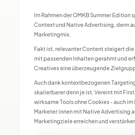
Im Rahmen der OMKB Summer Edition s
Context und Native Advertising, denn au
Marketingmix.
Fakt ist, relevanter Content steigert d
mit passenden Inhalten gerahmt und erfo
Creatives eine überzeugende Zielgruppe?
Auch dank kontextbezogenen Targeting
skalierbarer denn je ist. Vereint mit F
wirksame Tools ohne Cookies - auch im E
Marketer:innen mit Native Advertising a
Marketingziele erreichen und verstärke