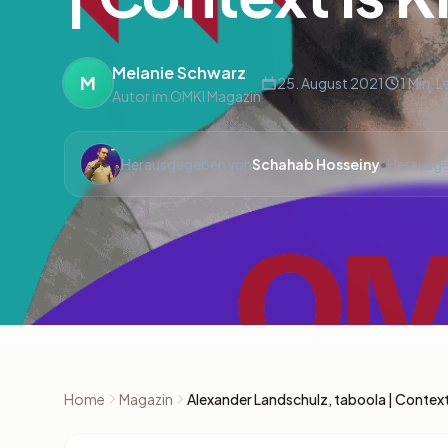
Melanie Schwarz
M
25. August 2021
1 Min. L
Autor im OMKI Magazin
Herausgegeben von
Schahab Hosseiny
•
Herausge
Home
Magazin
Alexander Landschulz, taboola | Context 