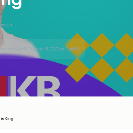
esezeit
ber von OMKI · Founder & CEO bei Think11
is King