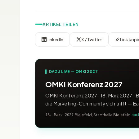
ARTIKEL TEILEN
LinkedIn
X / Twitter
Link kopi
▌ DAZU LIVE — OMKI 2027
OMKI Konferenz 2027
OMKI Konferenz 2027 · 18. März 2027 · B
die Marketing-Community sich trifft — Ea
18. März 2027
·
Bielefeld, Stadthalle Bielefeld
·
noc