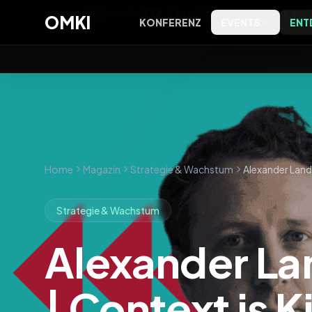
OMKI 2027
·
noch
222
Tage
·
Bielefeld
·
Early Bird €49
OMKI
KONFERENZ
EVENTS
ENT
OMKI on Screen
Software
OMKI 
Kostenlose Live-Streams zu
Tools, Bewertungen und
Exklus
Marketing & KI
Kategorien
Entsch
OMKI on Tour
Agenturen
Kostenlose Marketing- & KI-
Agenturprofile nach Leistung
Abende vor Ort
und Ort
Home
Magazin
Strategie & Wachstum
Alexander Lands
Magazin
Strategie & Wachstum
Editorial, Trends und
Einordnung
Alexander La
Podcast
Das OMKI Podcast-Archiv
| Context is K