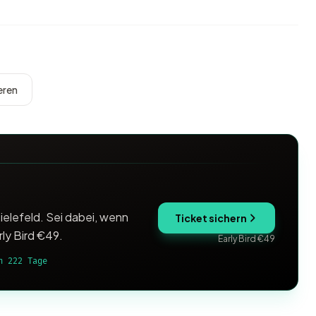
eren
ielefeld. Sei dabei, wenn
Ticket sichern
rly Bird €49.
Early Bird €49
h 222 Tage