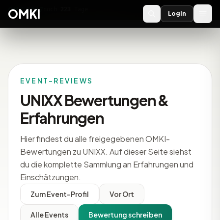
OMKI 2027
noch
223
Tage
→
OMKI
Login
EVENT-REVIEWS
UNIXX Bewertungen &
Erfahrungen
Hier findest du alle freigegebenen OMKI-
Bewertungen zu UNIXX. Auf dieser Seite siehst
du die komplette Sammlung an Erfahrungen und
Einschätzungen.
Zum Event-Profil
Vor Ort
Alle Events
Bewertung schreiben