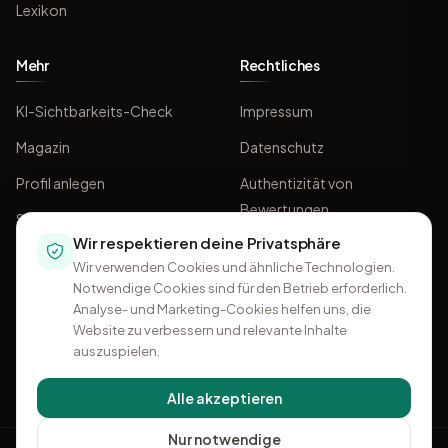
Lexikon
Mehr
Rechtliches
KI-Sichtbarkeits-Check
Impressum
Magazin
Datenschutz
Profil anlegen
Authentizität von
Bewertungen
Sponsoring
Wir respektieren deine Privatsphäre
AGB
Wir verwenden Cookies und ähnliche Technologien.
Notwendige Cookies sind für den Betrieb erforderlich.
Analyse- und Marketing-Cookies helfen uns, die
Website zu verbessern und relevante Inhalte
auszuspielen.
Alle akzeptieren
Nur notwendige