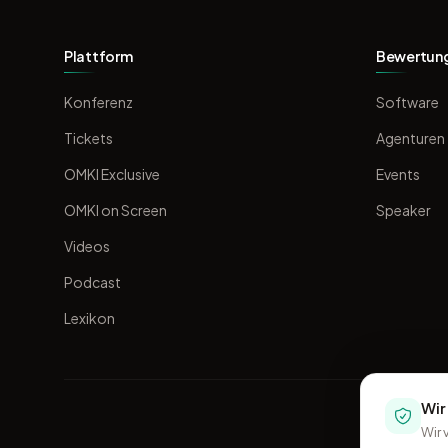
Plattform
Bewertun
Konferenz
Software
Tickets
Agenturen
OMKI Exclusive
Events
OMKI on Screen
Speaker
Videos
Podcast
Lexikon
Wir
Wir 