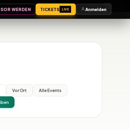
Anmelden
SOR WERDEN
TICKETS
Anmelden
LIVE
l
Vor Ort
Alle Events
iben