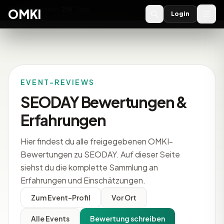
OMKI 2027
noch
219
Tage
→
OMKI
Login
EVENT-REVIEWS
SEODAY Bewertungen &
Erfahrungen
Hier findest du alle freigegebenen OMKI-
Bewertungen zu SEODAY. Auf dieser Seite
siehst du die komplette Sammlung an
Erfahrungen und Einschätzungen.
Zum Event-Profil
Vor Ort
Alle Events
Bewertung schreiben