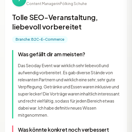
Content Managerin
Pölking Schuhe
Tolle SEO-Veranstaltung,
liebevoll vorbereitet
Branche: B2C-E-Commerce
Was gefällt dir am meisten?
Das Seoday Event war wirklich sehr liebevoll und
aufwendig vorbereitet. Es gab diverse Stände von
relevanten Partnern und wirklich eine sehr, sehr gute
Verpflegung. Getränke und Essen waren inklusive und
super lecker! Die Vorträge waren inhaltlich interessant
und recht vielfältig, sodass für jeden Bereich etwas
dabei war. Ich habe definitiv neues Wissen
mitgenommen.
Was könnte konkret noch verbessert