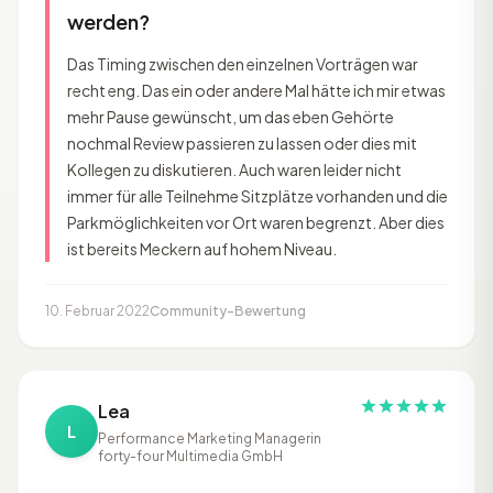
werden?
Das Timing zwischen den einzelnen Vorträgen war
recht eng. Das ein oder andere Mal hätte ich mir etwas
mehr Pause gewünscht, um das eben Gehörte
nochmal Review passieren zu lassen oder dies mit
Kollegen zu diskutieren. Auch waren leider nicht
immer für alle Teilnehme Sitzplätze vorhanden und die
Parkmöglichkeiten vor Ort waren begrenzt. Aber dies
ist bereits Meckern auf hohem Niveau.
10. Februar 2022
Community-Bewertung
Lea
L
Performance Marketing Managerin
forty-four Multimedia GmbH