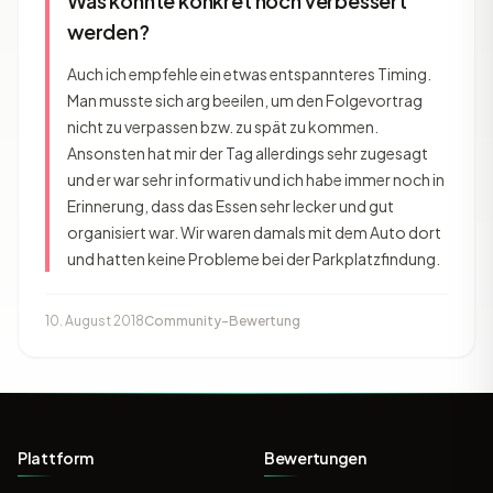
Was könnte konkret noch verbessert
werden?
Auch ich empfehle ein etwas entspannteres Timing.
Man musste sich arg beeilen, um den Folgevortrag
nicht zu verpassen bzw. zu spät zu kommen.
Ansonsten hat mir der Tag allerdings sehr zugesagt
und er war sehr informativ und ich habe immer noch in
Erinnerung, dass das Essen sehr lecker und gut
organisiert war. Wir waren damals mit dem Auto dort
und hatten keine Probleme bei der Parkplatzfindung.
10. August 2018
Community-Bewertung
Plattform
Bewertungen