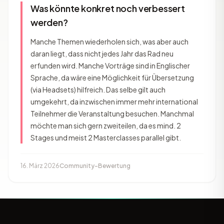
Was könnte konkret noch verbessert
werden?
Manche Themen wiederholen sich, was aber auch
daran liegt, dass nicht jedes Jahr das Rad neu
erfunden wird. Manche Vorträge sind in Englischer
Sprache, da wäre eine Möglichkeit für Übersetzung
(via Headsets) hilfreich. Das selbe gilt auch
umgekehrt, da inzwischen immer mehr international
Teilnehmer die Veranstaltung besuchen. Manchmal
möchte man sich gern zweiteilen, da es mind. 2
Stages und meist 2 Masterclasses parallel gibt.
16. März 2026
Community-Bewertung