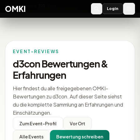
OMKI 2027
noch
221
Tage
→
OMKI
Login
EVENT-REVIEWS
d3con Bewertungen &
Erfahrungen
Hier findest du alle freigegebenen OMKI-
Bewertungen zu d3con. Auf dieser Seite siehst
du die komplette Sammlung an Erfahrungen und
Einschätzungen.
Zum Event-Profil
Vor Ort
Alle Events
Bewertung schreiben