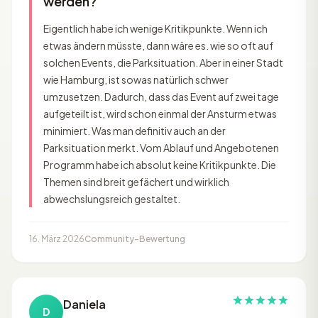
werden?
Eigentlich habe ich wenige Kritikpunkte. Wenn ich
etwas ändern müsste, dann wäre es. wie so oft auf
solchen Events, die Parksituation. Aber in einer Stadt
wie Hamburg, ist sowas natürlich schwer
umzusetzen. Dadurch, dass das Event auf zwei tage
aufgeteilt ist, wird schon einmal der Ansturm etwas
minimiert. Was man definitiv auch an der
Parksituation merkt. Vom Ablauf und Angebotenen
Programm habe ich absolut keine Kritikpunkte. Die
Themen sind breit gefächert und wirklich
abwechslungsreich gestaltet.
16. März 2026
Community-Bewertung
Daniela
D