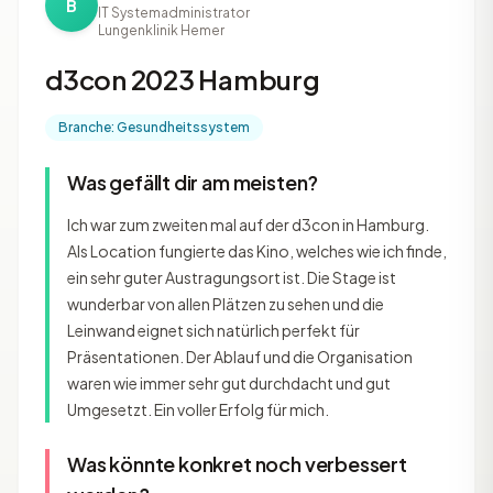
B
IT Systemadministrator
Lungenklinik Hemer
d3con 2023 Hamburg
Branche: Gesundheitssystem
Was gefällt dir am meisten?
Ich war zum zweiten mal auf der d3con in Hamburg.
Als Location fungierte das Kino, welches wie ich finde,
ein sehr guter Austragungsort ist. Die Stage ist
wunderbar von allen Plätzen zu sehen und die
Leinwand eignet sich natürlich perfekt für
Präsentationen. Der Ablauf und die Organisation
waren wie immer sehr gut durchdacht und gut
Umgesetzt. Ein voller Erfolg für mich.
Was könnte konkret noch verbessert