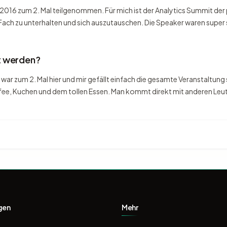
016 zum 2. Mal teilgenommen. Für mich ist der Analytics Summit de
ach zu unterhalten und sich auszutauschen. Die Speaker waren super sp
t werden?
 war zum 2. Mal hier und mir gefällt einfach die gesamte Veranstaltung
affee, Kuchen und dem tollen Essen. Man kommt direkt mit anderen Le
gen
Mehr