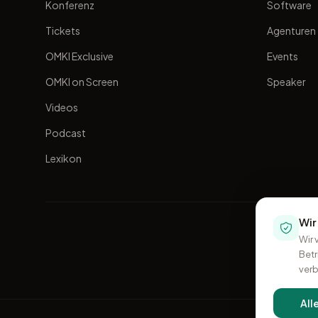
Konferenz
Software
Tickets
Agenturen
OMKI Exclusive
Events
OMKI on Screen
Speaker
Videos
Podcast
Lexikon
Wir
Wir 
Betr
verb
All