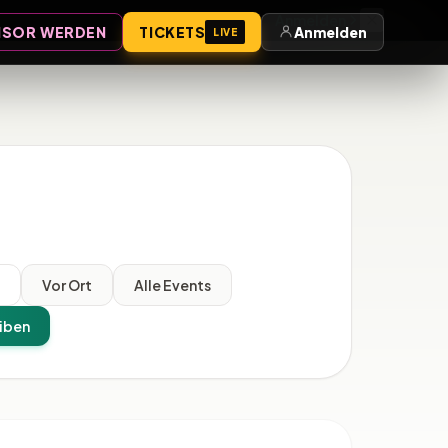
Anmelden
SOR WERDEN
TICKETS
Anmelden
LIVE
l
Vor Ort
Alle Events
iben