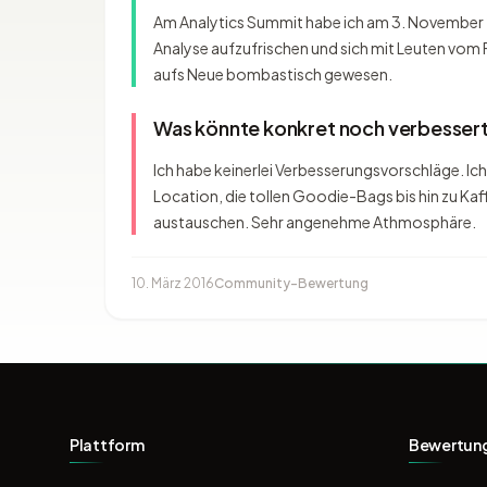
Am Analytics Summit habe ich am 3. November 2
Analyse aufzufrischen und sich mit Leuten vom F
aufs Neue bombastisch gewesen.
Was könnte konkret noch verbesser
Ich habe keinerlei Verbesserungsvorschläge. Ich
Location, die tollen Goodie-Bags bis hin zu K
austauschen. Sehr angenehme Athmosphäre.
10. März 2016
Community-Bewertung
Plattform
Bewertun