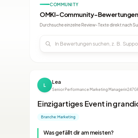
COMMUNITY
OMKI-Community-Bewertungen 
Durchsuche einzelne Review-Texte direkt nach S
Lea
L
Senior Performance Marketing Managerin
247G
Einzigartiges Event in grand
Branche: Marketing
Was gefällt dir am meisten?