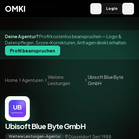
OMKI 2027
noch
220
Tage
→
OMKI
Login
Deine Agentur?
Profil kostenlos beanspruchen — Logo &
Daten pflegen, Score-Korrekturen, Anfragen direkt erhalten.
Profil beanspruchen
Weitere
Ubisoft Blue Byte
Home
Agenturen
Leistungen
GmbH
Ubisoft Blue Byte GmbH
Düsseldorf
·
Seit 1988
Weitere Leistungen-Agentur