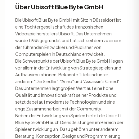
Über Ubisoft Blue Byte GmbH
Die Ubisoft Blue Byte GmbH mit Sitz in Düsseldorf ist
eine Tochtergesellschaft des französischen
Videospielherstellers Ubisoft. Das Unternehmen
wurde 1988 gegründet und hat sich seitdem zu einem
der führenden Entwickler und Publisher von
Computerspielen in Deutschland entwickelt.
Die Schwerpunkte der Ubisoft Blue Byte GmbH liegen
vor allem in der Entwicklung von Strategiespielen und
Aufbausimulationen. Bekannte Titel sind unter
anderem "Die Siedler", "Anno" und "Assassin's Creed".
Das Unternehmen legt großen Wert auf eine hohe
Qualität und Innovationskraft seiner Produkte und
setzt dabei auf modernste Technologien und eine
enge Zusammenarbeit mit der Community.
Neben der Entwicklung von Spielen bietet die Ubisoft
Blue Byte GmbH auch Dienstleistungen im Bereich der
Spieleentwicklung an. Dazu gehören unter anderem
Beratung, Konzeption, Design und Programmierung