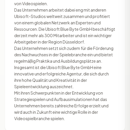
von Videospielen.
Das Unternehmen arbeitet dabei eng mit anderen
Ubisoft-Studios weltweit zusammen und profitiert
von einem globalen Netzwerk an Experten und
Ressourcen. Die Ubisoft Blue Byte GmbH beschäftigt
derzeit mehr als 300 Mitarbeiter und ist ein wichtiger
Arbeitgeber in der Region Düsseldorf.
Das Unternehmen setzt sich zudem für die Förderung
des Nachwuchses in der Spielebranche ein und bietet
regelmäßig Praktika und Ausbildungsplätze an.
Insgesamt ist die Ubisoft Blue Byte GmbH eine
innovative und erfolgreiche Agentur, die sich durch
ihre hohe Qualität und Kreativität in der
Spieleentwicklung auszeichnet.
Mit ihren Schwerpunkten in der Entwicklung von
Strategiespielen und Aufbausimulationen hat das
Unternehmen bereits zahlreiche Erfolge erzielt und
wird auch in Zukunft eine wichtige Rolle in der
Videospielbranche spielen.