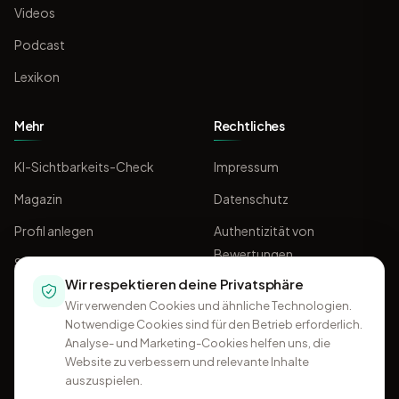
Videos
Podcast
Lexikon
Mehr
Rechtliches
KI-Sichtbarkeits-Check
Impressum
Magazin
Datenschutz
Profil anlegen
Authentizität von
Bewertungen
Sponsoring
Wir respektieren deine Privatsphäre
AGB
Wir verwenden Cookies und ähnliche Technologien.
Notwendige Cookies sind für den Betrieb erforderlich.
Analyse- und Marketing-Cookies helfen uns, die
Website zu verbessern und relevante Inhalte
auszuspielen.