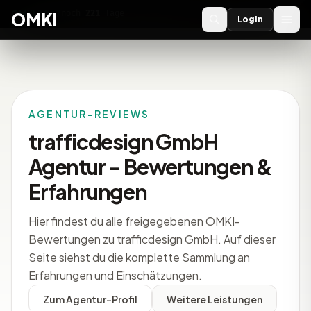
OMKI 2027
noch
221
Tage
→
OMKI
Login
AGENTUR-REVIEWS
trafficdesign GmbH
Agentur – Bewertungen &
Erfahrungen
Hier findest du alle freigegebenen OMKI-
Bewertungen zu trafficdesign GmbH. Auf dieser
Seite siehst du die komplette Sammlung an
Erfahrungen und Einschätzungen.
Zum Agentur-Profil
Weitere Leistungen