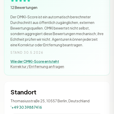
12 Bewertungen
Der OMKI-Score ist ein automatisch berechneter
Durchschnitt aus öffentlich zugänglichen, externen
Bewertungsquellen. OMKI bewertet nicht selbst,
sondern aggregiert diese Bewertungen mechanisch; ihre
Echtheit prüfen wir nicht. Agenturen können jederzeit
eine Korrektur oder Entfernung beantragen.
STAND 30.5.2026
Wie der OMKI-Score entsteht
Korrektur / Entfernung anfragen
Standort
Thomasiusstraße 25, 10557 Berlin, Deutschland
'+49 30 39887416