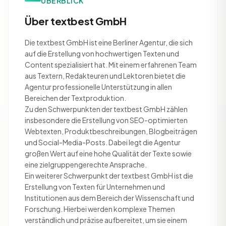
ÜBERBLICK
Über textbest GmbH
Die textbest GmbH ist eine Berliner Agentur, die sich
auf die Erstellung von hochwertigen Texten und
Content spezialisiert hat. Mit einem erfahrenen Team
aus Textern, Redakteuren und Lektoren bietet die
Agentur professionelle Unterstützung in allen
Bereichen der Textproduktion.
Zu den Schwerpunkten der textbest GmbH zählen
insbesondere die Erstellung von SEO-optimierten
Webtexten, Produktbeschreibungen, Blogbeiträgen
und Social-Media-Posts. Dabei legt die Agentur
großen Wert auf eine hohe Qualität der Texte sowie
eine zielgruppengerechte Ansprache.
Ein weiterer Schwerpunkt der textbest GmbH ist die
Erstellung von Texten für Unternehmen und
Institutionen aus dem Bereich der Wissenschaft und
Forschung. Hierbei werden komplexe Themen
verständlich und präzise aufbereitet, um sie einem