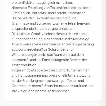
breiten Publikum zugänglich zu machen.
Neben der Erstellung von Texten bietet die textbest
GmbH auch Lektorats- und Korrekturdienste an.
Hierbei werden Texte auf Rechtschreibung,
Grammatik und Stil geprüft, um eine fehlerfreie und
ansprechende Sprache zu gewährleisten.
Die textbest GmbH zeichnet sich durch eine hohe
Kundenorientierung, eine schnelle und zuverlässige
Arbeitsweise sowie eine transparente Preisgestaltung
aus. Durch regelmäßige Schulungen und
Weiterbildungen bleibt das Team stets auf dem
neuesten Stand der Entwicklungen im Bereich der
Textproduktion.
Insgesamt bietet die textbest GmbH Unternehmen
und Institutionen eine professionelle Unterstützung
bei der Erstellung von hochwertigen Texten und
Content, um deren Präsenz im Internet zu stärken und
ihre Zielgruppe optimal anzusprechen.