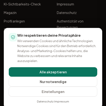
KI-Sichtbarkeits-Check
Impressum
Magazin
Datenschutz
Profil anlegen
Authentizität von
Bewertungen
Sponsoring
Wir respektieren deine Privatsphäre
AGB
Wir verwenden Cookies und ähnliche Technologien.
Notwendige Cookies sind für den Betrieb erforderlich.
Analyse- und Marketing-Cookies helfen uns, die
Website zu verbessern und relevante Inhalte
auszuspielen.
Alle akzeptieren
Nur notwendige
OMKI
Einstellungen
+49 541 96 32 50 96
·
Kontakt
Ein Projekt von
Think11
© 2026 OMKI. Alle Rechte vorbehalten.
Datenschutz
·
Impressum
Impressum
Datenschutz
Cookie-Einstellungen
Authentizität
AGB