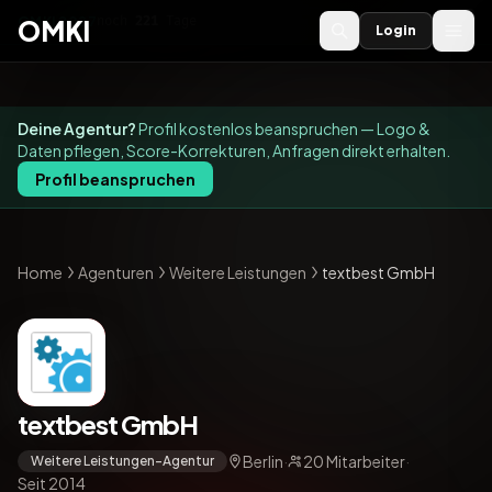
OMKI 2027
noch
221
Tage
→
OMKI
Login
Deine Agentur?
Profil kostenlos beanspruchen — Logo &
Daten pflegen, Score-Korrekturen, Anfragen direkt erhalten.
Profil beanspruchen
Home
Agenturen
Weitere Leistungen
textbest GmbH
textbest GmbH
Berlin
·
20 Mitarbeiter
·
Weitere Leistungen-Agentur
Seit 2014