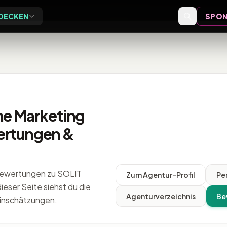
DECKEN
SPON
Exclusive
Events
ive Vor-Ort-Events für
Event-Bewertungen,
eider
Formate und Einordnung
Speaker
ne Marketing
Speaker-Profile und Archiv
ertungen &
Videos
Vorträge, Tutorials und Archiv
-Bewertungen zu SOLIT
Zum Agentur-Profil
Pe
ieser Seite siehst du die
Agenturverzeichnis
Be
inschätzungen.