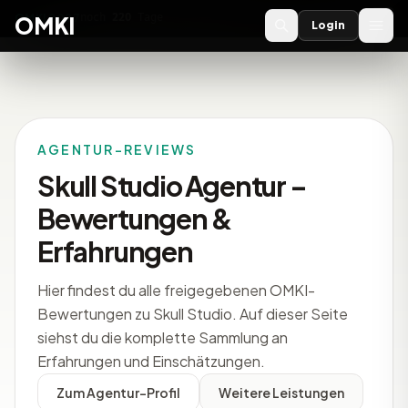
OMKI 2027
noch
220
Tage
→
OMKI
Login
AGENTUR-REVIEWS
Skull Studio Agentur –
Bewertungen &
Erfahrungen
Hier findest du alle freigegebenen OMKI-
Bewertungen zu Skull Studio. Auf dieser Seite
siehst du die komplette Sammlung an
Erfahrungen und Einschätzungen.
Zum Agentur-Profil
Weitere Leistungen