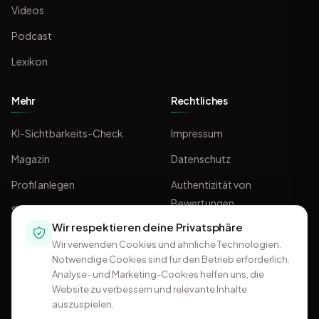
Videos
Podcast
Lexikon
Mehr
Rechtliches
KI-Sichtbarkeits-Check
Impressum
Magazin
Datenschutz
Profil anlegen
Authentizität von
Bewertungen
Sponsoring
Wir respektieren deine Privatsphäre
AGB
Wir verwenden Cookies und ähnliche Technologien.
Notwendige Cookies sind für den Betrieb erforderlich.
Analyse- und Marketing-Cookies helfen uns, die
Website zu verbessern und relevante Inhalte
auszuspielen.