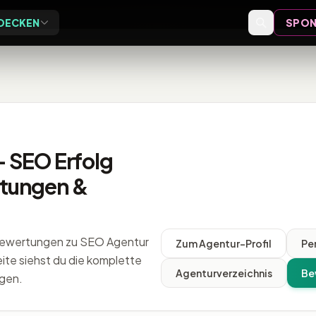
DECKEN
SPON
Exclusive
Events
ive Vor-Ort-Events für
Event-Bewertungen,
eider
Formate und Einordnung
Speaker
 SEO Erfolg
Speaker-Profile und Archiv
tungen &
Videos
Vorträge, Tutorials und Archiv
-Bewertungen zu SEO Agentur
Zum Agentur-Profil
Pe
te siehst du die komplette
Agenturverzeichnis
Be
gen.