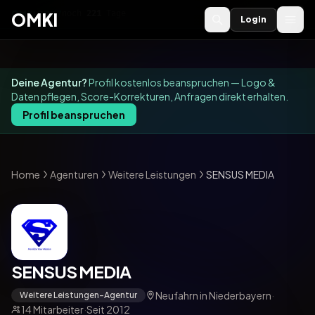
OMKI 2027
noch
221
Tage
→
OMKI
Login
Deine Agentur?
Profil kostenlos beanspruchen — Logo &
Daten pflegen, Score-Korrekturen, Anfragen direkt erhalten.
Profil beanspruchen
Home
Agenturen
Weitere Leistungen
SENSUS MEDIA
SENSUS MEDIA
Neufahrn in Niederbayern
·
Weitere Leistungen-Agentur
14 Mitarbeiter
·
Seit 2012