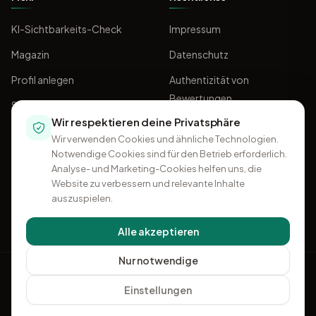
KI-Sichtbarkeits-Check
Impressum
Magazin
Datenschutz
Profil anlegen
Authentizität von
Bewertungen
Sponsoring
Wir respektieren deine Privatsphäre
AGB
Wir verwenden Cookies und ähnliche Technologien.
Notwendige Cookies sind für den Betrieb erforderlich.
Analyse- und Marketing-Cookies helfen uns, die
Website zu verbessern und relevante Inhalte
auszuspielen.
Alle akzeptieren
Nur notwendige
OMKI
Einstellungen
+49 541 96 32 50 96
·
Kontakt
Ein Projekt von
Think11