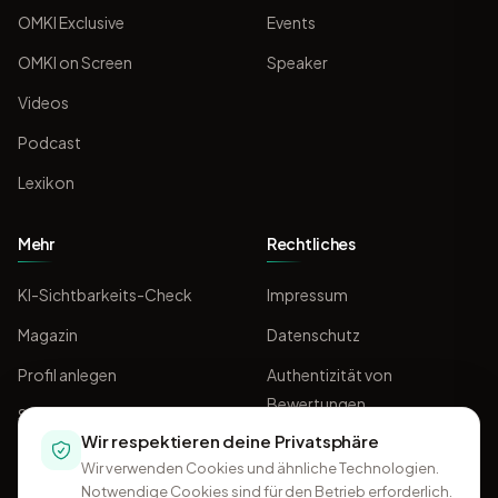
OMKI Exclusive
Events
OMKI on Screen
Speaker
Videos
Podcast
Lexikon
Mehr
Rechtliches
KI-Sichtbarkeits-Check
Impressum
Magazin
Datenschutz
Profil anlegen
Authentizität von
Bewertungen
Sponsoring
Wir respektieren deine Privatsphäre
AGB
Wir verwenden Cookies und ähnliche Technologien.
Notwendige Cookies sind für den Betrieb erforderlich.