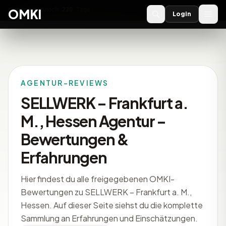
OMKI 2027
noch
220
Tage
→
OMKI
Login
AGENTUR-REVIEWS
SELLWERK – Frankfurt a.
M., Hessen Agentur –
Bewertungen &
Erfahrungen
Hier findest du alle freigegebenen OMKI-
Bewertungen zu SELLWERK – Frankfurt a. M.,
Hessen. Auf dieser Seite siehst du die komplette
Sammlung an Erfahrungen und Einschätzungen.