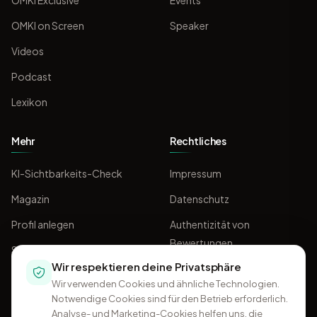
OMKI Exclusive
Events
OMKI on Screen
Speaker
Videos
Podcast
Lexikon
Mehr
Rechtliches
KI-Sichtbarkeits-Check
Impressum
Magazin
Datenschutz
Profil anlegen
Authentizität von
Bewertungen
Sponsoring
Wir respektieren deine Privatsphäre
AGB
Wir verwenden Cookies und ähnliche Technologien.
Notwendige Cookies sind für den Betrieb erforderlich.
Analyse- und Marketing-Cookies helfen uns, die