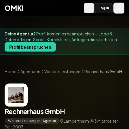
OMKI 2027
noch
221
Tage
→
OMKI
Login
Deine Agentur?
Profil kostenlos beanspruchen — Logo &
Daten pflegen, Score-Korrekturen, Anfragen direkt erhalten.
Profil beanspruchen
Home
Agenturen
Weitere Leistungen
Rechnerhaus GmbH
Rechnerhaus GmbH
Lampertheim
·
3 Mitarbeiter
·
Weitere Leistungen-Agentur
Seit 2003