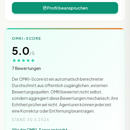
Profil beanspruchen
OMKI-SCORE
5.0
/ 5
7 Bewertungen
Der OMKI-Score ist ein automatisch berechneter
Durchschnitt aus öffentlich zugänglichen, externen
Bewertungsquellen. OMKI bewertet nicht selbst,
sondern aggregiert diese Bewertungen mechanisch; ihre
Echtheit prüfen wir nicht. Agenturen können jederzeit
eine Korrektur oder Entfernung beantragen.
STAND 30.5.2026
Wie der OMKI-Score entsteht