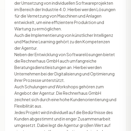
der Umsetzung von individuellen Softwareprojekten
im Bereich der Industrie 4.0. Hierbei werden Lösungen
für die Vernetzung von Maschinen und Anlagen
entwickelt, um eine effizientere Produktion und
Wartung zu ermöglichen.
Auch die Implementierung von künstlicher Intelligenz
und Machine Learning gehört zu den Kompetenzen
der Agentur.
Neben der Entwicklung von Softwarelösungen bietet
die Rechnerhaus GmbH auch umfangreiche
Beratungsdienstleistungen an. Hierbei werden
Unternehmen bei der Digitalisierung und Optimierung
ihrer Prozesse unterstützt.
Auch Schulungen und Workshops gehören zum
Angebot der Agentur. Die Rechnerhaus GmbH
zeichnet sich durch eine hohe Kundenorientierung und
Flexibilität aus.
Jedes Projekt wird individuell auf die Bedürfnisse des
Kunden abgestimmt und in enger Zusammenarbeit
umgesetzt. Dabei legt die Agentur großen Wert auf