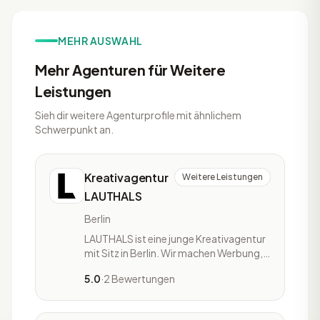
MEHR AUSWAHL
Mehr Agenturen für Weitere
Leistungen
Sieh dir weitere Agenturprofile mit ähnlichem
Schwerpunkt an.
Kreativagentur
Weitere Leistungen
LAUTHALS
Berlin
LAUTHALS ist eine junge Kreativagentur
mit Sitz in Berlin. Wir machen Werbung,
die »laut« ist. Laut, so laut wie nötig,
5.0
·
2 Bewertungen
aber nie so laut, dass es nervt.
Kommunikation, die einen neuen
Zugang zur Zielgruppe aufbaut, sich aus