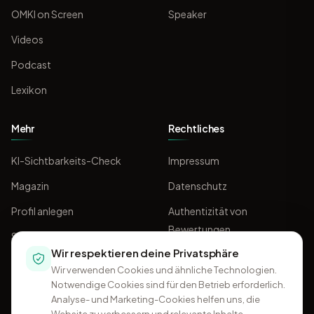
OMKI on Screen
Speaker
Videos
Podcast
Lexikon
Mehr
Rechtliches
KI-Sichtbarkeits-Check
Impressum
Magazin
Datenschutz
Profil anlegen
Authentizität von
Bewertungen
Sponsoring
Wir respektieren deine Privatsphäre
AGB
Wir verwenden Cookies und ähnliche Technologien.
Notwendige Cookies sind für den Betrieb erforderlich.
Analyse- und Marketing-Cookies helfen uns, die