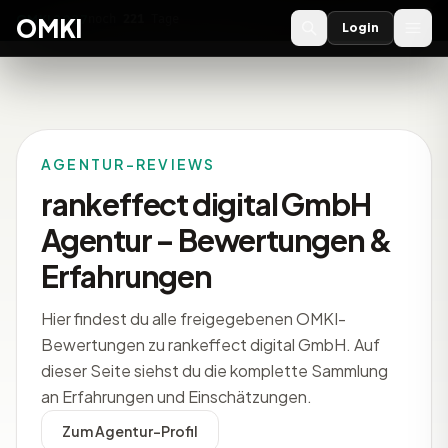
OMKI 2027
noch
221
Tage
→
OMKI
Login
AGENTUR-REVIEWS
rankeffect digital GmbH
Agentur – Bewertungen &
Erfahrungen
Hier findest du alle freigegebenen OMKI-
Bewertungen zu rankeffect digital GmbH. Auf
dieser Seite siehst du die komplette Sammlung
an Erfahrungen und Einschätzungen.
Zum Agentur-Profil