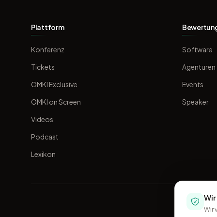
Plattform
Bewertun
Konferenz
Software
Tickets
Agenturen
OMKI Exclusive
Events
OMKI on Screen
Speaker
Videos
Podcast
Lexikon
Wir
Wir 