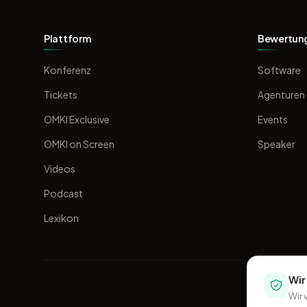
Plattform
Bewertun
Konferenz
Software
Tickets
Agenturen
OMKI Exclusive
Events
OMKI on Screen
Speaker
Videos
Podcast
Lexikon
Wir
Wir 