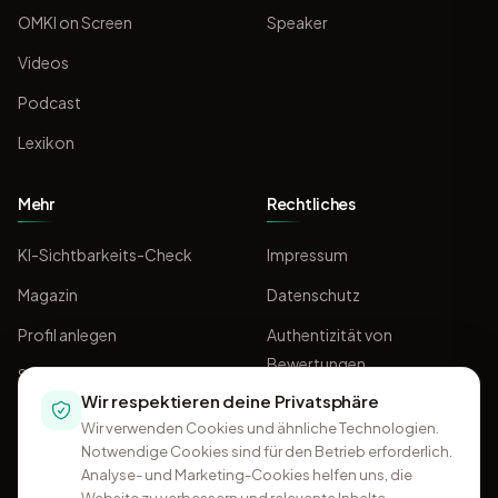
OMKI on Screen
Speaker
Videos
Podcast
Lexikon
Mehr
Rechtliches
KI-Sichtbarkeits-Check
Impressum
Magazin
Datenschutz
Profil anlegen
Authentizität von
Bewertungen
Sponsoring
Wir respektieren deine Privatsphäre
AGB
Wir verwenden Cookies und ähnliche Technologien.
Notwendige Cookies sind für den Betrieb erforderlich.
Analyse- und Marketing-Cookies helfen uns, die