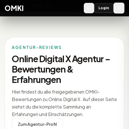
OMKI 2027
noch
223
Tage
→
OMKI
Login
AGENTUR-REVIEWS
Online Digital X Agentur –
Bewertungen &
Erfahrungen
Hier findest du alle freigegebenen OMKI-
Bewertungen zu Online Digital X. Auf dieser Seite
siehst du die komplette Sammlung an
Erfahrungen und Einschätzungen.
Zum Agentur-Profil