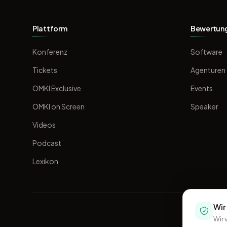
Plattform
Bewertun
Konferenz
Software
Tickets
Agenturen
OMKI Exclusive
Events
OMKI on Screen
Speaker
Videos
Podcast
Lexikon
Wir
Wir 