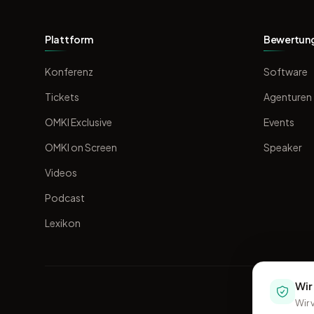
Plattform
Bewertun
Konferenz
Software
Tickets
Agenturen
OMKI Exclusive
Events
OMKI on Screen
Speaker
Videos
Podcast
Lexikon
Wir
Wir 