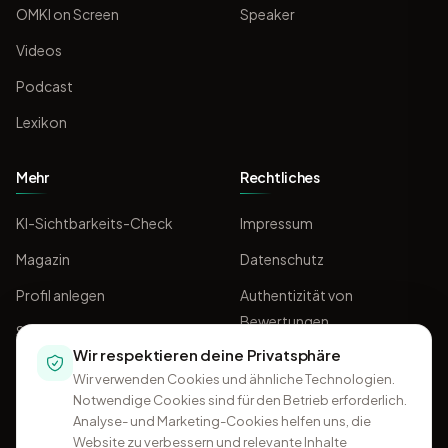
OMKI on Screen
Speaker
Videos
Podcast
Lexikon
Mehr
Rechtliches
KI-Sichtbarkeits-Check
Impressum
Magazin
Datenschutz
Profil anlegen
Authentizität von
Bewertungen
Sponsoring
Wir respektieren deine Privatsphäre
AGB
Wir verwenden Cookies und ähnliche Technologien.
Notwendige Cookies sind für den Betrieb erforderlich.
Analyse- und Marketing-Cookies helfen uns, die
Website zu verbessern und relevante Inhalte