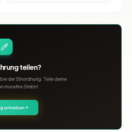
seit mehr als 25 Jahren für international
renommierte Marken und verfügt über
umfangreiche Erfahrung in der Branche.
Die Agentur betreut Kunden mit hohen
Anforder
hrung teilen?
ei der Einordnung. Teile deine
n morefire GmbH.
g schreiben