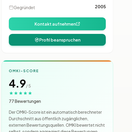
2005
Gegründet
Kontakt aufnehmen
Profil beanspruchen
OMKI-SCORE
4.9
/ 5
77 Bewertungen
Der OMKI-Score ist ein automatisch berechneter
Durchschnitt aus öffentlich zugänglichen,
externen Bewertungsquellen. OMKI bewertet nicht
selbst, sondern aggregiert diese Bewertungen