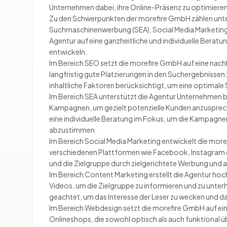
Unternehmen dabei, ihre Online-Präsenz zu optimieren
Zu den Schwerpunkten der morefire GmbH zählen un
Suchmaschinenwerbung (SEA), Social Media Marketing
Agentur auf eine ganzheitliche und individuelle Beratu
entwickeln.
Im Bereich SEO setzt die morefire GmbH auf eine nac
langfristig gute Platzierungen in den Suchergebnissen
inhaltliche Faktoren berücksichtigt, um eine optimale 
Im Bereich SEA unterstützt die Agentur Unternehmen b
Kampagnen, um gezielt potenzielle Kunden anzuspreche
eine individuelle Beratung im Fokus, um die Kampagne
abzustimmen.
Im Bereich Social Media Marketing entwickelt die mor
verschiedenen Plattformen wie Facebook, Instagram oder
und die Zielgruppe durch zielgerichtete Werbung und a
Im Bereich Content Marketing erstellt die Agentur hoch
Videos, um die Zielgruppe zu informieren und zu unterh
geachtet, um das Interesse der Leser zu wecken und d
Im Bereich Webdesign setzt die morefire GmbH auf e
Onlineshops, die sowohl optisch als auch funktional ü