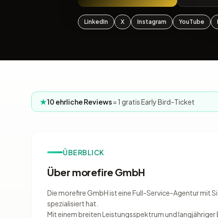
LinkedIn
X
Instagram
YouTube
10 ehrliche Reviews
= 1 gratis Early Bird-Ticket
ÜBERBLICK
Über morefire GmbH
Die morefire GmbH ist eine Full-Service-Agentur mit Sit
spezialisiert hat.
Mit einem breiten Leistungsspektrum und langjähriger 