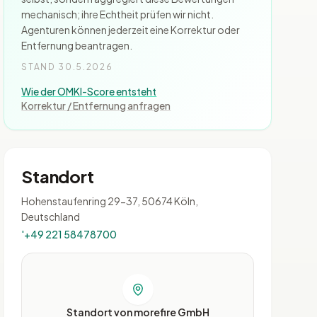
mechanisch; ihre Echtheit prüfen wir nicht.
Agenturen können jederzeit eine Korrektur oder
Entfernung beantragen.
STAND 30.5.2026
Wie der OMKI-Score entsteht
Korrektur / Entfernung anfragen
Standort
Hohenstaufenring 29-37, 50674 Köln,
Deutschland
'+49 221 58478700
Standort von morefire GmbH