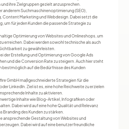
 und ihre Zielgruppen gezielt anzusprechen.
ter anderem Suchmaschinenoptimierung (SEO),
, Content Marketing und Webdesign. Dabei setzt die
ng, um für jeden Kunden die passende Strategie zu
hhaltige Optimierung von Websites und Onlineshops, um
 zu erreichen. Dabei werden sowohl technische als auch
Sichtbarkeit zu gewährleisten.
ei der Erstellung und Optimierung von Google Ads
n und die Conversion Rate zu steigern. Auch hier steht
n bestmöglich auf die Bedürfnisse des Kunden
efire GmbH maßgeschneiderte Strategien für die
 LinkedIn. Ziel ist es, eine hohe Reichweite zu erzielen
nsprechende Inhalte zu aktivieren.
wertige Inhalte wie Blog-Artikel, Infografiken oder
alten. Dabei wird auf eine hohe Qualität und Relevanz
as Branding des Kunden zu stärken.
ine ansprechende Gestaltung von Websites und
berzeugen. Dabei wird auf eine benutzerfreundliche