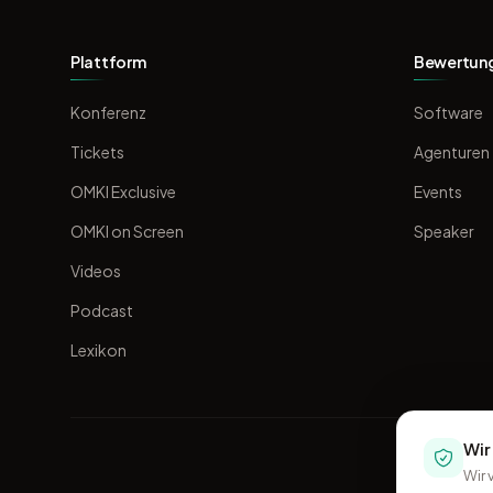
Plattform
Bewertun
Konferenz
Software
Tickets
Agenturen
OMKI Exclusive
Events
OMKI on Screen
Speaker
Videos
Podcast
Lexikon
Wir
Wir 