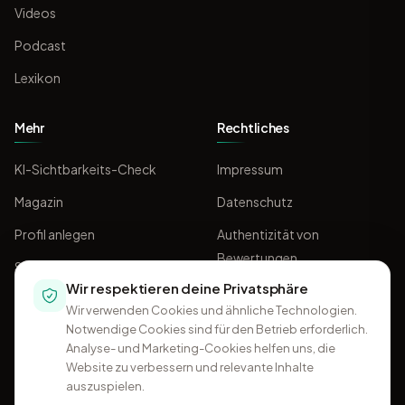
Videos
Podcast
Lexikon
Mehr
Rechtliches
KI-Sichtbarkeits-Check
Impressum
Magazin
Datenschutz
Profil anlegen
Authentizität von
Bewertungen
Sponsoring
Wir respektieren deine Privatsphäre
AGB
Wir verwenden Cookies und ähnliche Technologien.
Notwendige Cookies sind für den Betrieb erforderlich.
Analyse- und Marketing-Cookies helfen uns, die
Website zu verbessern und relevante Inhalte
auszuspielen.