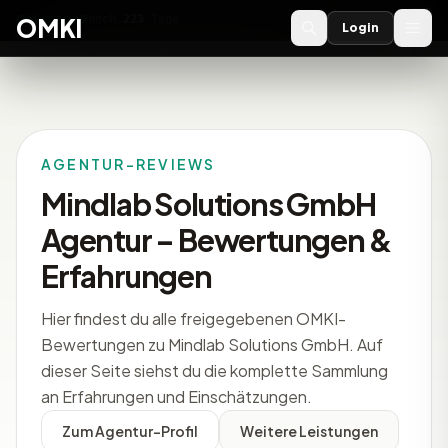
OMKI 2027
noch
223
Tage
→
OMKI
Login
AGENTUR-REVIEWS
Mindlab Solutions GmbH
Agentur – Bewertungen &
Erfahrungen
Hier findest du alle freigegebenen OMKI-
Bewertungen zu Mindlab Solutions GmbH. Auf
dieser Seite siehst du die komplette Sammlung
an Erfahrungen und Einschätzungen.
Zum Agentur-Profil
Weitere Leistungen