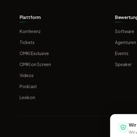
Plattform
Bewertun
Konferenz
Software
Tickets
Agenturen
OMKI Exclusive
Events
OMKI on Screen
Speaker
Videos
Podcast
Lexikon
Wir
Wir 