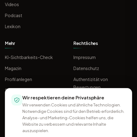
Videos
Podcast
Lexikon
Mehr
Rechtliches
KI-Sichtbarkeits-Check
Impressum
Magazin
Datenschutz
Profil anlegen
Authentizität von
Bewertungen
Sponsoring
Wir respektieren deine Privatsphäre
AGB
Wir verwenden Cookies und ähnliche Technologien.
Notwendige Cookies sind für den Betrieb erforderlich.
Analyse- und Marketing-Cookies helfen uns, die
Website zu verbessern und relevante Inhalte
auszuspielen.