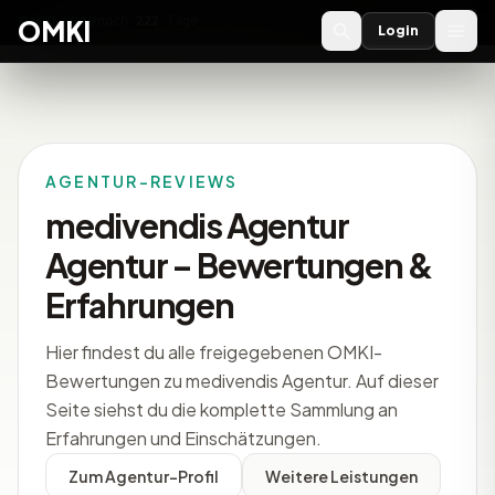
OMKI 2027
noch
222
Tage
→
OMKI
Login
AGENTUR-REVIEWS
medivendis Agentur
Agentur – Bewertungen &
Erfahrungen
Hier findest du alle freigegebenen OMKI-
Bewertungen zu medivendis Agentur. Auf dieser
Seite siehst du die komplette Sammlung an
Erfahrungen und Einschätzungen.
Zum Agentur-Profil
Weitere Leistungen