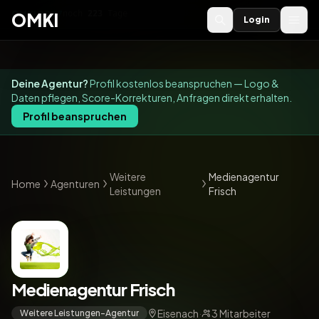
OMKI 2027
noch
223
Tage
→
OMKI
Login
Deine Agentur?
Profil kostenlos beanspruchen — Logo &
Daten pflegen, Score-Korrekturen, Anfragen direkt erhalten.
Profil beanspruchen
Weitere
Medienagentur
Home
Agenturen
Leistungen
Frisch
Medienagentur Frisch
Eisenach
·
3 Mitarbeiter
Weitere Leistungen-Agentur