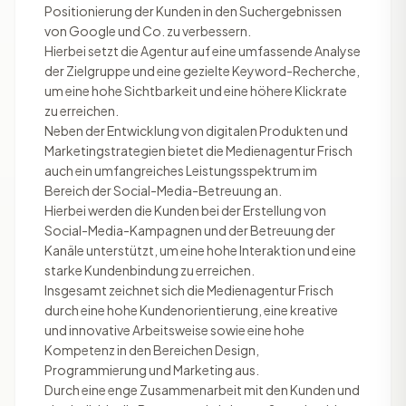
Positionierung der Kunden in den Suchergebnissen
von Google und Co. zu verbessern.
Hierbei setzt die Agentur auf eine umfassende Analyse
der Zielgruppe und eine gezielte Keyword-Recherche,
um eine hohe Sichtbarkeit und eine höhere Klickrate
zu erreichen.
Neben der Entwicklung von digitalen Produkten und
Marketingstrategien bietet die Medienagentur Frisch
auch ein umfangreiches Leistungsspektrum im
Bereich der Social-Media-Betreuung an.
Hierbei werden die Kunden bei der Erstellung von
Social-Media-Kampagnen und der Betreuung der
Kanäle unterstützt, um eine hohe Interaktion und eine
starke Kundenbindung zu erreichen.
Insgesamt zeichnet sich die Medienagentur Frisch
durch eine hohe Kundenorientierung, eine kreative
und innovative Arbeitsweise sowie eine hohe
Kompetenz in den Bereichen Design,
Programmierung und Marketing aus.
Durch eine enge Zusammenarbeit mit den Kunden und