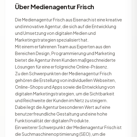
Über Medienagentur Frisch
Die Medienagentur Frisch aus Eisenach ist eine kreative
und innovative Agentur, die sich auf die Entwicklung
und Umsetzung von digitalen Medien und
Marketingstrategien spezialisiert hat.
Mit einem erfahrenen Team aus Experten aus den
Bereichen Design, Programmierung und Marketing
bietet die Agentur ihren Kunden maßgeschneiderte
Lösungen für eine erfolgreiche Online-Präsenz.
Zu den Schwerpunkten der Medienagentur Frisch
gehören die Erstellung von individuellen Webseiten,
Online-Shops und Apps sowie die Entwicklung von
digitalen Marketingstrategien, um die Sichtbarkeit
und Reichweite der Kunden im Netz zu steigern.
Dabei legt die Agentur besonderen Wert auf eine
benutzerfreundliche Gestaltung und eine hohe
Funktionalität der digitalen Produkte.
Ein weiterer Schwerpunkt der Medienagentur Frisch ist
die Suchmaschinenoptimierung (SEO), um die