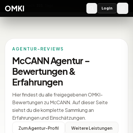
OMKI 2027
noch
221
Tage
→
OMKI
Login
AGENTUR-REVIEWS
McCANN Agentur –
Bewertungen &
Erfahrungen
Hier findest du alle freigegebenen OMKI-
Bewertungen zu McCANN. Auf dieser Seite
siehst du die komplette Sammlung an
Erfahrungen und Einschätzungen.
Zum Agentur-Profil
Weitere Leistungen