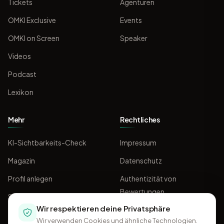
Tickets
Agenturen
OMKI Exclusive
Events
OMKI on Screen
Speaker
Videos
Podcast
Lexikon
Mehr
Rechtliches
KI-Sichtbarkeits-Check
Impressum
Magazin
Datenschutz
Profil anlegen
Authentizität von
Bewertungen
Sponsoring
Wir respektieren deine Privatsphäre
AGB
Wir verwenden Cookies und ähnliche Technologien.