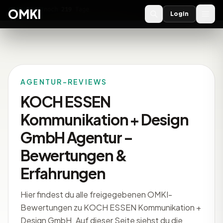
OMKI 2027
noch
219
Tage
→
OMKI
Login
AGENTUR-REVIEWS
KOCH ESSEN
Kommunikation + Design
GmbH Agentur –
Bewertungen &
Erfahrungen
Hier findest du alle freigegebenen OMKI-
Bewertungen zu KOCH ESSEN Kommunikation +
Design GmbH. Auf dieser Seite siehst du die