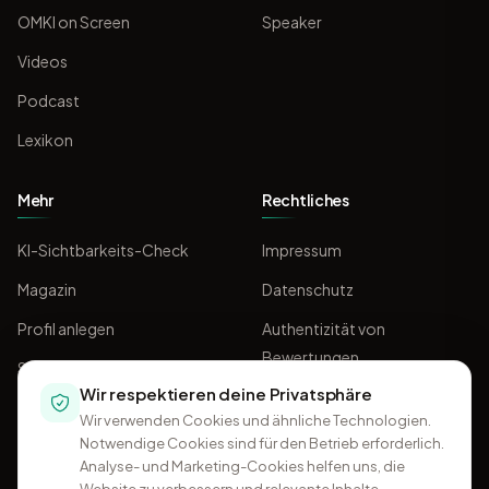
OMKI on Screen
Speaker
Videos
Podcast
Lexikon
Mehr
Rechtliches
KI-Sichtbarkeits-Check
Impressum
Magazin
Datenschutz
Profil anlegen
Authentizität von
Bewertungen
Sponsoring
Wir respektieren deine Privatsphäre
AGB
Wir verwenden Cookies und ähnliche Technologien.
Notwendige Cookies sind für den Betrieb erforderlich.
Analyse- und Marketing-Cookies helfen uns, die