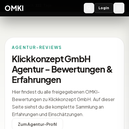
OMKI 2027
noch
222
Tage
→
OMKI
Login
AGENTUR-REVIEWS
Klickkonzept GmbH
Agentur – Bewertungen &
Erfahrungen
Hier findest du alle freigegebenen OMKI-
Bewertungen zu Klickkonzept GmbH. Auf dieser
Seite siehst du die komplette Sammlung an
Erfahrungen und Einschätzungen.
Zum Agentur-Profil