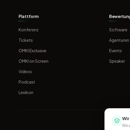
Plattform
Bewertun
Konferenz
Software
Tickets
Agenturen
OMKI Exclusive
Events
OMKI on Screen
Speaker
Videos
Podcast
Lexikon
Wir
Wir 