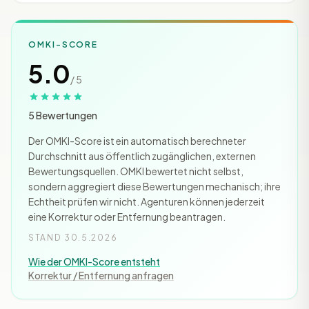
OMKI-SCORE
5.0
/ 5
5 Bewertungen
Der OMKI-Score ist ein automatisch berechneter
Durchschnitt aus öffentlich zugänglichen, externen
Bewertungsquellen. OMKI bewertet nicht selbst,
sondern aggregiert diese Bewertungen mechanisch; ihre
Echtheit prüfen wir nicht. Agenturen können jederzeit
eine Korrektur oder Entfernung beantragen.
STAND 30.5.2026
Wie der OMKI-Score entsteht
Korrektur / Entfernung anfragen