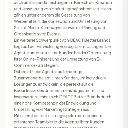
auch umfassende Leistungen im Bereich der Kreation
und Umsetzung von Marketingmaßnahmen an. Hierzu
zählen unter anderem die Gestaltung von
Werbemitteln, die Konzeption und Umsetzung von
Social-Media-Kampagnen sowie die Planung und
Organisation von Events.
Ein weiterer Schwerpunkt von IDEACT Better Brands
liegt auf der Entwicklung von digitalen Lösungen. Die
Agentur unterstützt ihre Kunden bei der Optimierung
ihrer Online-Präsenz und der Umsetzung von E-
Commerce-Strategien.
Dabei setzt die Agentur auf eine enge
Zusammenarbeit mit ihren Kunden, um individuelle
Lösungen zu entwickeln, die perfekt auf die
Bedürfnisse des Unternehmens abgestimmt sind.
Insgesamt zeichnet sich IDEACT Better Brands durch
eine hohe Kompetenz in der Entwicklung und
Umsetzung von Marketingstrategien aus.
Mit einem breiten Leistungsspektrum und einem
erfahrenen Team bietet die Agentur ihren Kunden