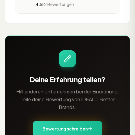
4.8
·
2 Bewertungen
Marketing spezialisiert. Das
Unternehmen arbeitet seit mehr als 25
Jahren für international renommierte
Marken und verfügt über umfangreiche
Erfahrung in der Branche. Die Agentur
betreut Kunden mit hohen Anforder
Deine Erfahrung teilen?
Hilf anderen Unternehmen bei der Einordnung.
Teile deine Bewertung von IDEACT Better
Brands.
Bewertung schreiben