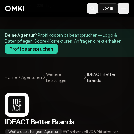
OMKI 2027
noch
220
Tage
→
OMKI
Login
Deine Agentur?
Profil kostenlos beanspruchen — Logo &
Daten pflegen, Score-Korrekturen, Anfragen direkt erhalten.
Profil beanspruchen
Weitere
IDEACT Better
Home
Agenturen
Leistungen
Brands
IDEACT Better Brands
Gröbenzell
·
8 Mitarbeiter
·
Weitere Leistungen-Agentur