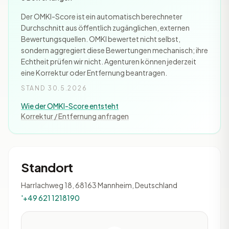
Der OMKI-Score ist ein automatisch berechneter
Durchschnitt aus öffentlich zugänglichen, externen
Bewertungsquellen. OMKI bewertet nicht selbst,
sondern aggregiert diese Bewertungen mechanisch; ihre
Echtheit prüfen wir nicht. Agenturen können jederzeit
eine Korrektur oder Entfernung beantragen.
STAND 30.5.2026
Wie der OMKI-Score entsteht
Korrektur / Entfernung anfragen
Standort
Harrlachweg 18, 68163 Mannheim, Deutschland
'+49 621 1218190