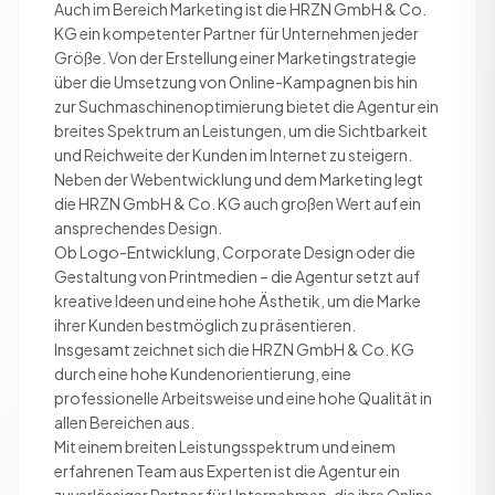
Auch im Bereich Marketing ist die HRZN GmbH & Co.
KG ein kompetenter Partner für Unternehmen jeder
Größe. Von der Erstellung einer Marketingstrategie
über die Umsetzung von Online-Kampagnen bis hin
zur Suchmaschinenoptimierung bietet die Agentur ein
breites Spektrum an Leistungen, um die Sichtbarkeit
und Reichweite der Kunden im Internet zu steigern.
Neben der Webentwicklung und dem Marketing legt
die HRZN GmbH & Co. KG auch großen Wert auf ein
ansprechendes Design.
Ob Logo-Entwicklung, Corporate Design oder die
Gestaltung von Printmedien – die Agentur setzt auf
kreative Ideen und eine hohe Ästhetik, um die Marke
ihrer Kunden bestmöglich zu präsentieren.
Insgesamt zeichnet sich die HRZN GmbH & Co. KG
durch eine hohe Kundenorientierung, eine
professionelle Arbeitsweise und eine hohe Qualität in
allen Bereichen aus.
Mit einem breiten Leistungsspektrum und einem
erfahrenen Team aus Experten ist die Agentur ein