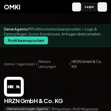
OMKI 2027
noch
220
Tage
→
OMKI
Login
Deine Agentur?
Profil kostenlos beanspruchen — Logo &
Daten pflegen, Score-Korrekturen, Anfragen direkt erhalten.
Profil beanspruchen
Weitere
HRZN GmbH & Co.
Home
Agenturen
Leistungen
KG
HRZN GmbH & Co. KG
Mannheim
·
45 Mitarbeiter
·
Weitere Leistungen-Agentur