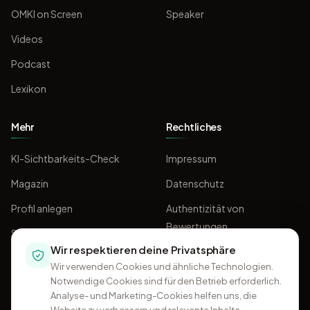
OMKI on Screen
Speaker
Videos
Podcast
Lexikon
Mehr
Rechtliches
KI-Sichtbarkeits-Check
Impressum
Magazin
Datenschutz
Profil anlegen
Authentizität von
Bewertungen
Sponsoring
Wir respektieren deine Privatsphäre
AGB
Wir verwenden Cookies und ähnliche Technologien.
Notwendige Cookies sind für den Betrieb erforderlich.
Analyse- und Marketing-Cookies helfen uns, die