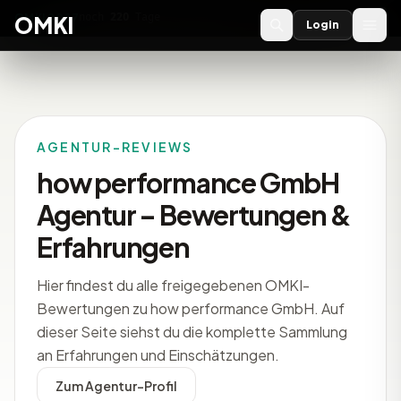
OMKI 2027
noch
220
Tage
→
OMKI
Login
AGENTUR-REVIEWS
how performance GmbH
Agentur – Bewertungen &
Erfahrungen
Hier findest du alle freigegebenen OMKI-
Bewertungen zu how performance GmbH. Auf
dieser Seite siehst du die komplette Sammlung
an Erfahrungen und Einschätzungen.
Zum Agentur-Profil