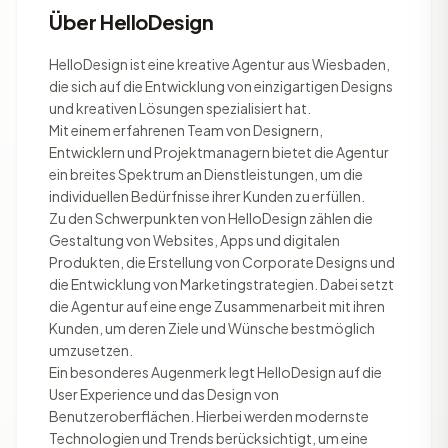
Über HelloDesign
HelloDesign ist eine kreative Agentur aus Wiesbaden,
die sich auf die Entwicklung von einzigartigen Designs
und kreativen Lösungen spezialisiert hat.
Mit einem erfahrenen Team von Designern,
Entwicklern und Projektmanagern bietet die Agentur
ein breites Spektrum an Dienstleistungen, um die
individuellen Bedürfnisse ihrer Kunden zu erfüllen.
Zu den Schwerpunkten von HelloDesign zählen die
Gestaltung von Websites, Apps und digitalen
Produkten, die Erstellung von Corporate Designs und
die Entwicklung von Marketingstrategien. Dabei setzt
die Agentur auf eine enge Zusammenarbeit mit ihren
Kunden, um deren Ziele und Wünsche bestmöglich
umzusetzen.
Ein besonderes Augenmerk legt HelloDesign auf die
User Experience und das Design von
Benutzeroberflächen. Hierbei werden modernste
Technologien und Trends berücksichtigt, um eine