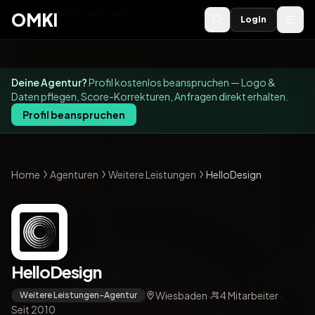
OMKI 2027
noch
222
Tage
→
OMKI
Login
Deine Agentur?
Profil kostenlos beanspruchen — Logo &
Daten pflegen, Score-Korrekturen, Anfragen direkt erhalten.
Profil beanspruchen
Home
Agenturen
Weitere Leistungen
HelloDesign
HelloDesign
Wiesbaden
·
4 Mitarbeiter
·
Weitere Leistungen-Agentur
Seit 2010