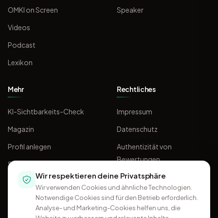
OMKI on Screen
Speaker
Videos
Podcast
Lexikon
Mehr
Rechtliches
KI-Sichtbarkeits-Check
Impressum
Magazin
Datenschutz
Profil anlegen
Authentizität von
Bewertungen
Sponsoring
Wir respektieren deine Privatsphäre
AGB
Wir verwenden Cookies und ähnliche Technologien.
Notwendige Cookies sind für den Betrieb erforderlich.
Analyse- und Marketing-Cookies helfen uns, die