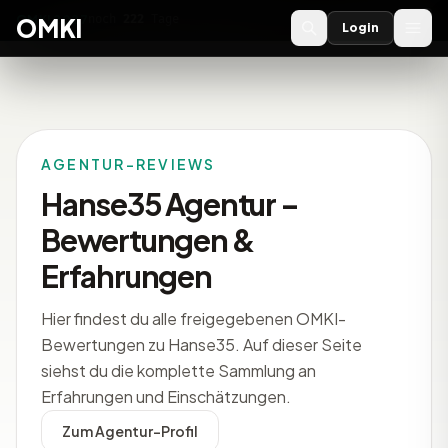
OMKI 2027
noch
222
Tage
→
OMKI
Login
AGENTUR-REVIEWS
Hanse35 Agentur –
Bewertungen &
Erfahrungen
Hier findest du alle freigegebenen OMKI-
Bewertungen zu Hanse35. Auf dieser Seite
siehst du die komplette Sammlung an
Erfahrungen und Einschätzungen.
Zum Agentur-Profil