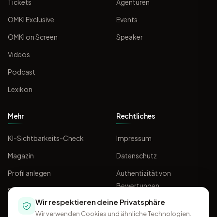
Tickets
Agenturen
OMKI Exclusive
Events
OMKI on Screen
Speaker
Videos
Podcast
Lexikon
Mehr
Rechtliches
KI-Sichtbarkeits-Check
Impressum
Magazin
Datenschutz
Profil anlegen
Authentizität von
Bewertungen
Sponsoring
Wir respektieren deine Privatsphäre
AGB
Wir verwenden Cookies und ähnliche Technologien.