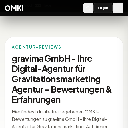
OMKI 2027
noch
222
Tage
→
OMKI
Login
AGENTUR-REVIEWS
gravima GmbH - Ihre
Digital-Agentur für
Gravitationsmarketing
Agentur – Bewertungen &
Erfahrungen
Hier findest du alle freigegebenen OMKI-
Bewertungen zu gravima GmbH - Ihre Digital-
Agentur für Gravitationsmarketing. Auf dieser