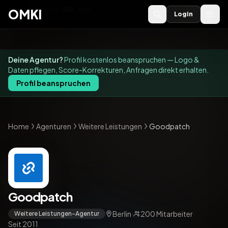
OMKI 2027
noch
222
Tage
→
OMKI
Login
Deine Agentur?
Profil kostenlos beanspruchen — Logo &
Daten pflegen, Score-Korrekturen, Anfragen direkt erhalten.
Profil beanspruchen
Home
Agenturen
Weitere Leistungen
Goodpatch
Goodpatch
Berlin
·
200 Mitarbeiter
·
Weitere Leistungen-Agentur
Seit 2011