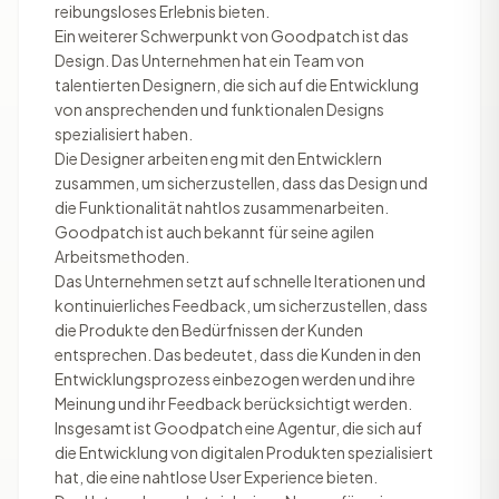
reibungsloses Erlebnis bieten.
Ein weiterer Schwerpunkt von Goodpatch ist das
Design. Das Unternehmen hat ein Team von
talentierten Designern, die sich auf die Entwicklung
von ansprechenden und funktionalen Designs
spezialisiert haben.
Die Designer arbeiten eng mit den Entwicklern
zusammen, um sicherzustellen, dass das Design und
die Funktionalität nahtlos zusammenarbeiten.
Goodpatch ist auch bekannt für seine agilen
Arbeitsmethoden.
Das Unternehmen setzt auf schnelle Iterationen und
kontinuierliches Feedback, um sicherzustellen, dass
die Produkte den Bedürfnissen der Kunden
entsprechen. Das bedeutet, dass die Kunden in den
Entwicklungsprozess einbezogen werden und ihre
Meinung und ihr Feedback berücksichtigt werden.
Insgesamt ist Goodpatch eine Agentur, die sich auf
die Entwicklung von digitalen Produkten spezialisiert
hat, die eine nahtlose User Experience bieten.