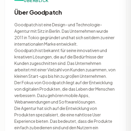
ÜBERBLICK
Über Goodpatch
Goodpatch ist eine Design- und Technologie-
Agentur mit Sitz in Berlin. Das Unternehmen wurde
2011 in Tokio gegründet und hat sich seitdem zu einer
internationalen Marke entwickelt.
Goodpatch ist bekannt für seine innovativen und
kreativen Lösungen, die auf die Bedürfnisse der
Kunden zugeschnitten sind. Das Unternehmen
arbeitet mit einer Vielzahl von Kunden zusammen, von
kleinen Start-ups bis hin zu großen Unternehmen.
Der Fokus von Goodpatch liegt auf der Entwicklung
von digitalen Produkten, die das Leben der Menschen
verbessern. Dazu gehören mobile Apps,
Webanwendungen und Softwarelösungen.
Die Agentur hat sich auf die Entwicklung von
Produkten spezialisiert, die eine nahtlose User
Experience bieten. Das bedeutet, dass die Produkte
einfach zu bedienen sind und den Nutzern ein