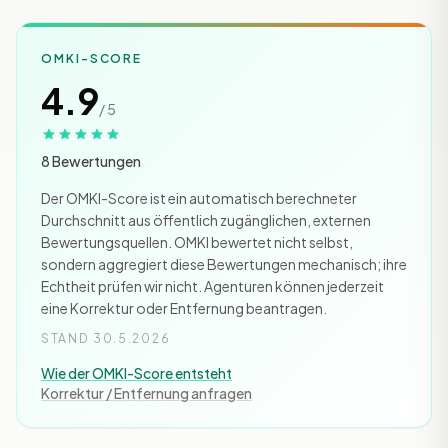
OMKI-SCORE
4.9
/ 5
8 Bewertungen
Der OMKI-Score ist ein automatisch berechneter
Durchschnitt aus öffentlich zugänglichen, externen
Bewertungsquellen. OMKI bewertet nicht selbst,
sondern aggregiert diese Bewertungen mechanisch; ihre
Echtheit prüfen wir nicht. Agenturen können jederzeit
eine Korrektur oder Entfernung beantragen.
STAND 30.5.2026
Wie der OMKI-Score entsteht
Korrektur / Entfernung anfragen