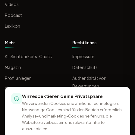
Videos
Podcast
Lexikon
Mehr
Rechtliches
KI-Sichtbarkeits-Check
Impressum
Magazin
Datenschutz
Profil anlegen
Authentizität von
Bewertungen
Sponsoring
Wir respektieren deine Privatsphäre
AGB
Wir verwenden Cookies und ähnliche Technologien.
Notwendige Cookies sind für den Betrieb erforderlich.
Analyse- und Marketing-Cookies helfen uns, die
Website zu verbessern und relevante Inhalte
auszuspielen.