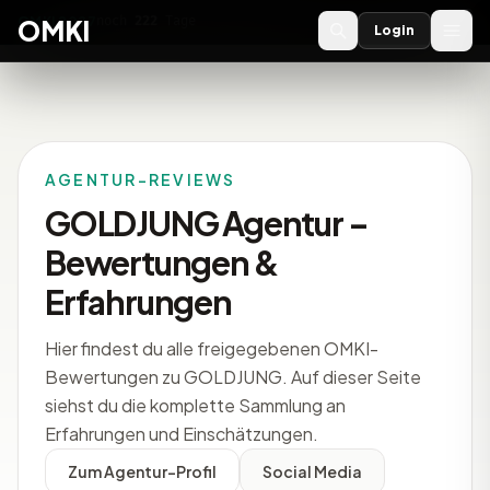
OMKI 2027
noch
222
Tage
→
OMKI
Login
AGENTUR-REVIEWS
GOLDJUNG Agentur –
Bewertungen &
Erfahrungen
Hier findest du alle freigegebenen OMKI-
Bewertungen zu GOLDJUNG. Auf dieser Seite
siehst du die komplette Sammlung an
Erfahrungen und Einschätzungen.
Zum Agentur-Profil
Social Media