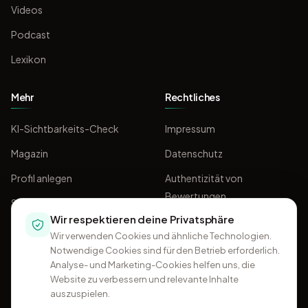
Videos
Podcast
Lexikon
Mehr
Rechtliches
KI-Sichtbarkeits-Check
Impressum
Magazin
Datenschutz
Profil anlegen
Authentizität von
Bewertungen
Sponsoring
Wir respektieren deine Privatsphäre
AGB
Wir verwenden Cookies und ähnliche Technologien.
Notwendige Cookies sind für den Betrieb erforderlich.
Analyse- und Marketing-Cookies helfen uns, die
Website zu verbessern und relevante Inhalte
auszuspielen.