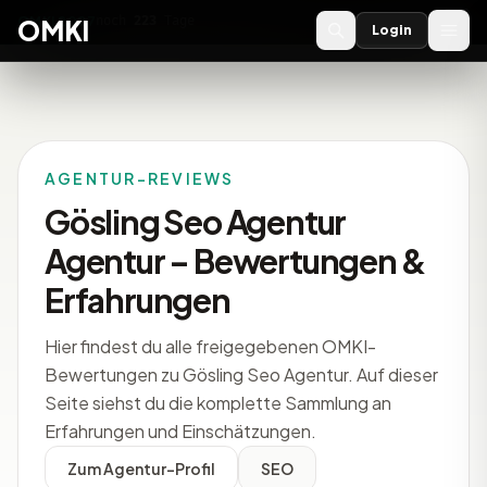
OMKI 2027
noch
223
Tage
→
OMKI
Login
AGENTUR-REVIEWS
Gösling Seo Agentur
Agentur – Bewertungen &
Erfahrungen
Hier findest du alle freigegebenen OMKI-
Bewertungen zu Gösling Seo Agentur. Auf dieser
Seite siehst du die komplette Sammlung an
Erfahrungen und Einschätzungen.
Zum Agentur-Profil
SEO