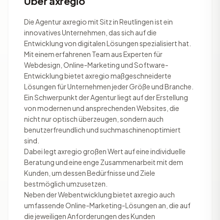
Über axregio
Die Agentur axregio mit Sitz in Reutlingen ist ein
innovatives Unternehmen, das sich auf die
Entwicklung von digitalen Lösungen spezialisiert hat.
Mit einem erfahrenen Team aus Experten für
Webdesign, Online-Marketing und Software-
Entwicklung bietet axregio maßgeschneiderte
Lösungen für Unternehmen jeder Größe und Branche.
Ein Schwerpunkt der Agentur liegt auf der Erstellung
von modernen und ansprechenden Websites, die
nicht nur optisch überzeugen, sondern auch
benutzerfreundlich und suchmaschinenoptimiert
sind.
Dabei legt axregio großen Wert auf eine individuelle
Beratung und eine enge Zusammenarbeit mit dem
Kunden, um dessen Bedürfnisse und Ziele
bestmöglich umzusetzen.
Neben der Webentwicklung bietet axregio auch
umfassende Online-Marketing-Lösungen an, die auf
die jeweiligen Anforderungen des Kunden