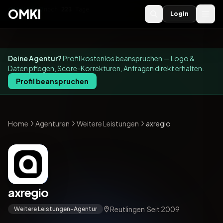
OMKI 2027
noch
223
Tage
→
OMKI
Login
Deine Agentur?
Profil kostenlos beanspruchen — Logo &
Daten pflegen, Score-Korrekturen, Anfragen direkt erhalten.
Profil beanspruchen
Home
Agenturen
Weitere Leistungen
axregio
axregio
Reutlingen
·
Seit 2009
Weitere Leistungen-Agentur