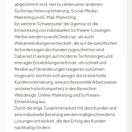
abgestimmt sind. Hierzu zählen unter anderem
Suchmaschinenoptimierung, Social-Media-
Marketing und E-Mail-Marketing.
Ein weiterer Schwerpunkt der Agentur ist die
Entwicklung von individuellen Software-Lösungen.
Hierbei werden sowohl Desktop- als auch
Webanwendungen entwickelt, die auf die spezifischen
Anforderungen des Kunden zugeschnitten sind.
Dabei setzt axregio auf moderne Technologien und
eine agile Entwicklungsmethode, um schnell und
flexibel auf Veränderungen reagieren zu können.
Insgesamt zeichnet sich axregio durch eine hohe
Kundenorientierung, eine professionelle Arbeitsweise
und eine hohe Kompetenz in den Bereichen
Webdesign, Online-Marketing und Software-
Entwicklung aus.
Durch die enge Zusammenarbeit mit dem Kunden und
eine individuelle Beratung werden maßgeschneiderte
Lösungen entwickelt, die den Erfolg des Kunden
nachhaltig fördern.