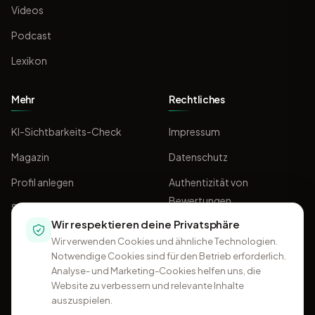
Videos
Podcast
Lexikon
Mehr
Rechtliches
KI-Sichtbarkeits-Check
Impressum
Magazin
Datenschutz
Profil anlegen
Authentizität von
Bewertungen
Sponsoring
Wir respektieren deine Privatsphäre
AGB
Wir verwenden Cookies und ähnliche Technologien.
Notwendige Cookies sind für den Betrieb erforderlich.
Analyse- und Marketing-Cookies helfen uns, die
Website zu verbessern und relevante Inhalte
auszuspielen.