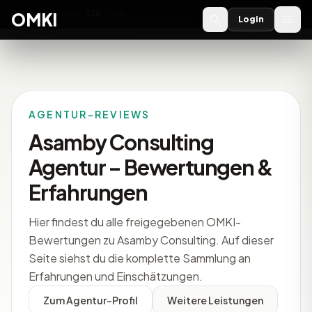
OMKI 2027
noch
220
Tage
→
OMKI
Login
AGENTUR-REVIEWS
Asamby Consulting
Agentur – Bewertungen &
Erfahrungen
Hier findest du alle freigegebenen OMKI-
Bewertungen zu Asamby Consulting. Auf dieser
Seite siehst du die komplette Sammlung an
Erfahrungen und Einschätzungen.
Zum Agentur-Profil
Weitere Leistungen