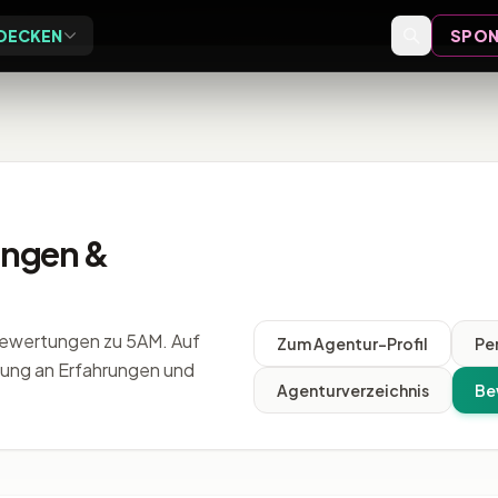
DECKEN
SPON
Exclusive
Events
ive Vor-Ort-Events für
Event-Bewertungen,
eider
Formate und Einordnung
Speaker
ungen &
Speaker-Profile und Archiv
Videos
Bewertungen zu 5AM. Auf
Zum Agentur-Profil
Pe
Vorträge, Tutorials und Archiv
lung an Erfahrungen und
Agenturverzeichnis
Be