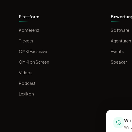
Plattform
Bewertun
Konferenz
Software
Tickets
Agenturen
OMKI Exclusive
Events
OMKI on Screen
Speaker
Videos
Podcast
Lexikon
Wir
Wir 