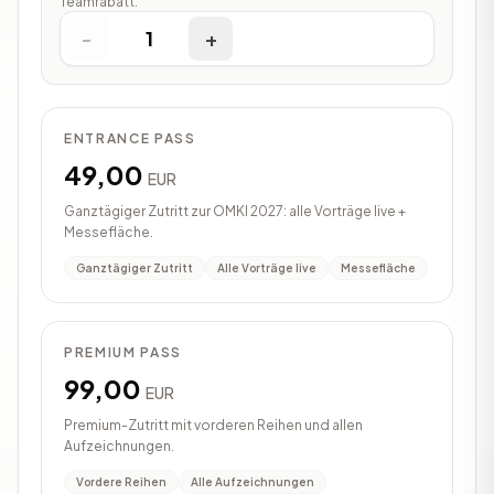
Teamrabatt.
-
1
+
ENTRANCE PASS
49,00
EUR
Ganztägiger Zutritt zur OMKI 2027: alle Vorträge live +
Messefläche.
Ganztägiger Zutritt
Alle Vorträge live
Messefläche
PREMIUM PASS
99,00
EUR
Premium-Zutritt mit vorderen Reihen und allen
Aufzeichnungen.
Vordere Reihen
Alle Aufzeichnungen