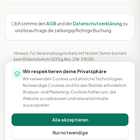
Ich stimme den
AGB
und der
Datenschutzerklärung
zu
und beauftrage die zahlungspflichtige Buchung.
Hinweis: Für Veranstaltungstickets mit festem Termin besteht
kein Widerrufsrecht (§312g Abs. 2 Nr. 9 BGB).
Wir respektieren deine Privatsphäre
256-bit SSL
Sichere Zahlung via Stripe
VISA
MC
SEPA
PAY
Wir verwenden Cookies und ähnliche Technologien.
Notwendige Cookies sind für den Betrieb erforderlich.
Sichere Zahlung über Stripe (SSL)
Rechnung & Beleg inklusive
Analyse- und Marketing-Cookies helfen uns, die
12 Jahre OMKI · Stadthalle Bielefeld
Website zu verbessern und relevante Inhalte
auszuspielen.
Alle akzeptieren
Nur notwendige