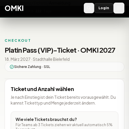
Start
/
Konferenz
/
Tickets
/
Anmeldung
OMKI
Login
OMKI 2027
noch
222
Tage
→
CHECKOUT
Platin Pass (VIP)-Ticket · OMKI 2027
18. März 2027 · Stadthalle Bielefeld
Sichere Zahlung · SSL
Ticket und Anzahl wählen
Je nach Einstieg ist dein Ticket bereits vorausgewählt. Du
kannst Tickettyp und Menge jederzeit ändern.
Wie viele Tickets brauchst du?
Für Teams ab 3 Tickets ziehen wir aktuell automatisch 5%