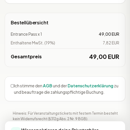
Bestellübersicht
Entrance Pass x 1
49,00 EUR
Enthaltene MwSt. (19%)
7,82 EUR
49,00 EUR
Gesamtpreis
Ich stimme den
AGB
und der
Datenschutzerklärung
zu
und beauftrage die zahlungspflichtige Buchung.
Hinweis: Für Veranstaltungstickets mit festem Termin besteht
kein Widerrufsrecht (§312g Abs. 2 Nr. 9 BGB).
Wir respektieren deine Privatsphäre