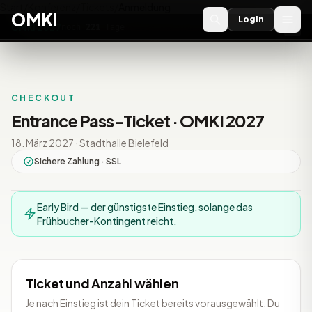
Start
/
Konferenz
/
Tickets
/
Anmeldung
OMKI
Login
OMKI 2027
noch
221
Tage
→
CHECKOUT
Entrance Pass-Ticket · OMKI 2027
18. März 2027 · Stadthalle Bielefeld
Sichere Zahlung · SSL
Early Bird — der günstigste Einstieg, solange das
Frühbucher-Kontingent reicht.
Ticket und Anzahl wählen
Je nach Einstieg ist dein Ticket bereits vorausgewählt. Du