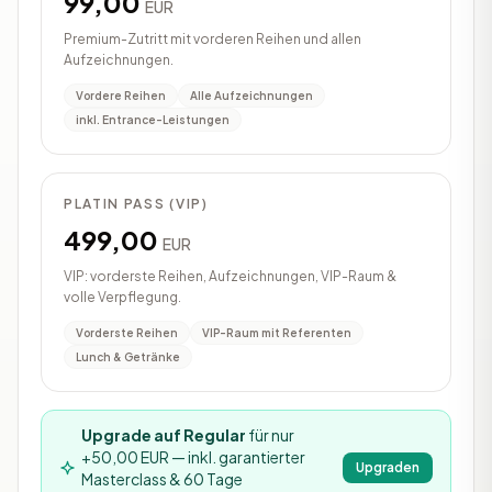
99,00
EUR
Premium-Zutritt mit vorderen Reihen und allen
Aufzeichnungen.
Vordere Reihen
Alle Aufzeichnungen
inkl. Entrance-Leistungen
PLATIN PASS (VIP)
499,00
EUR
VIP: vorderste Reihen, Aufzeichnungen, VIP-Raum &
volle Verpflegung.
Vorderste Reihen
VIP-Raum mit Referenten
Lunch & Getränke
Upgrade auf Regular
für nur
+50,00 EUR — inkl. garantierter
Upgraden
Masterclass & 60 Tage