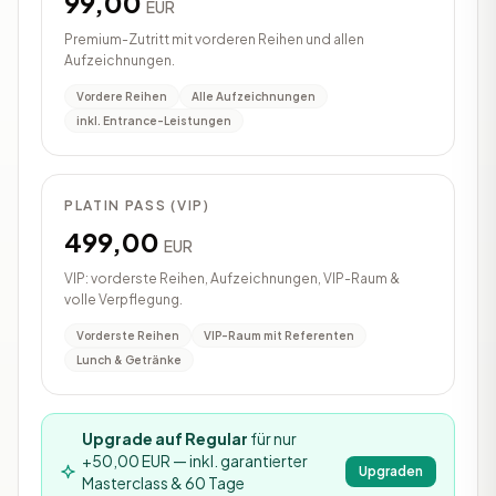
99,00
EUR
Premium-Zutritt mit vorderen Reihen und allen
Aufzeichnungen.
Vordere Reihen
Alle Aufzeichnungen
inkl. Entrance-Leistungen
PLATIN PASS (VIP)
499,00
EUR
VIP: vorderste Reihen, Aufzeichnungen, VIP-Raum &
volle Verpflegung.
Vorderste Reihen
VIP-Raum mit Referenten
Lunch & Getränke
Upgrade auf Regular
für nur
+50,00 EUR — inkl. garantierter
Upgraden
Masterclass & 60 Tage