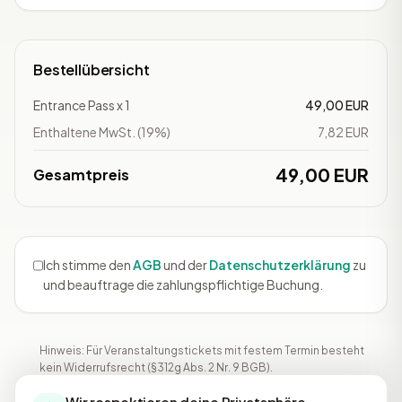
Bestellübersicht
Entrance Pass x 1
49,00 EUR
Enthaltene MwSt. (19%)
7,82 EUR
49,00 EUR
Gesamtpreis
Ich stimme den
AGB
und der
Datenschutzerklärung
zu
und beauftrage die zahlungspflichtige Buchung.
Hinweis: Für Veranstaltungstickets mit festem Termin besteht
kein Widerrufsrecht (§312g Abs. 2 Nr. 9 BGB).
Wir respektieren deine Privatsphäre