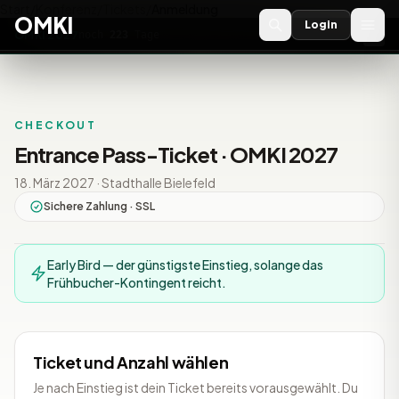
Start
/
Konferenz
/
Tickets
/
Anmeldung
OMKI
Login
OMKI 2027
noch
223
Tage
→
CHECKOUT
Entrance Pass-Ticket · OMKI 2027
18. März 2027 · Stadthalle Bielefeld
Sichere Zahlung · SSL
Early Bird — der günstigste Einstieg, solange das
Frühbucher-Kontingent reicht.
Ticket und Anzahl wählen
Je nach Einstieg ist dein Ticket bereits vorausgewählt. Du