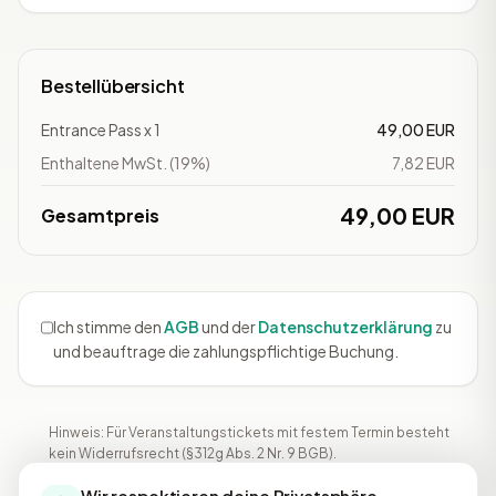
Bestellübersicht
Entrance Pass x 1
49,00 EUR
Enthaltene MwSt. (19%)
7,82 EUR
49,00 EUR
Gesamtpreis
Ich stimme den
AGB
und der
Datenschutzerklärung
zu
und beauftrage die zahlungspflichtige Buchung.
Hinweis: Für Veranstaltungstickets mit festem Termin besteht
kein Widerrufsrecht (§312g Abs. 2 Nr. 9 BGB).
Wir respektieren deine Privatsphäre