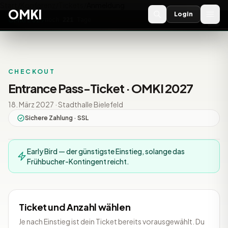
Start
/
Konferenz
/
Tickets
/
Anmeldung
OMKI
Login
OMKI 2027
noch
221
Tage
→
CHECKOUT
Entrance Pass-Ticket · OMKI 2027
18. März 2027 · Stadthalle Bielefeld
Sichere Zahlung · SSL
Early Bird — der günstigste Einstieg, solange das
Frühbucher-Kontingent reicht.
Ticket und Anzahl wählen
Je nach Einstieg ist dein Ticket bereits vorausgewählt. Du