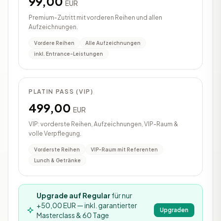
99,00
EUR
Premium-Zutritt mit vorderen Reihen und allen
Aufzeichnungen.
Vordere Reihen
Alle Aufzeichnungen
inkl. Entrance-Leistungen
PLATIN PASS (VIP)
499,00
EUR
VIP: vorderste Reihen, Aufzeichnungen, VIP-Raum &
volle Verpflegung.
Vorderste Reihen
VIP-Raum mit Referenten
Lunch & Getränke
Upgrade auf Regular
für nur
+50,00 EUR — inkl. garantierter
Upgraden
Masterclass & 60 Tage