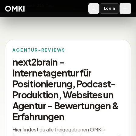
OMKI 2027
noch
220
Tage
→
OMKI
Login
AGENTUR-REVIEWS
next2brain -
Internetagentur für
Positionierung, Podcast-
Produktion, Websites un
Agentur – Bewertungen &
Erfahrungen
Hier findest du alle freigegebenen OMKI-