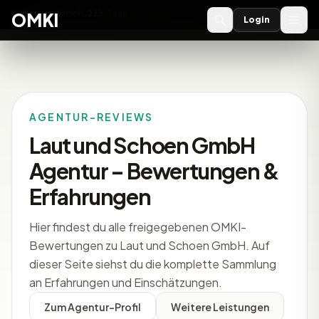
OMKI 2027
noch
223
Tage
→
OMKI
Login
AGENTUR-REVIEWS
Laut und Schoen GmbH
Agentur – Bewertungen &
Erfahrungen
Hier findest du alle freigegebenen OMKI-
Bewertungen zu Laut und Schoen GmbH. Auf
dieser Seite siehst du die komplette Sammlung
an Erfahrungen und Einschätzungen.
Zum Agentur-Profil
Weitere Leistungen