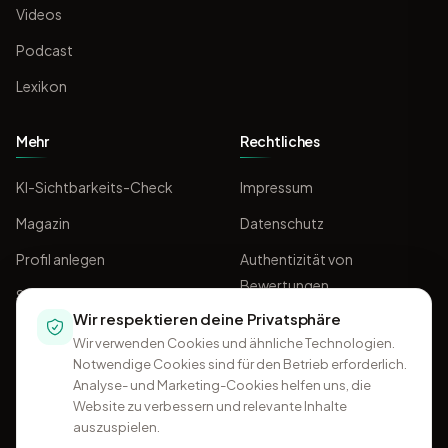
Videos
Podcast
Lexikon
Mehr
Rechtliches
KI-Sichtbarkeits-Check
Impressum
Magazin
Datenschutz
Profil anlegen
Authentizität von
Bewertungen
Sponsoring
Wir respektieren deine Privatsphäre
AGB
Wir verwenden Cookies und ähnliche Technologien.
Notwendige Cookies sind für den Betrieb erforderlich.
Analyse- und Marketing-Cookies helfen uns, die
Website zu verbessern und relevante Inhalte
auszuspielen.